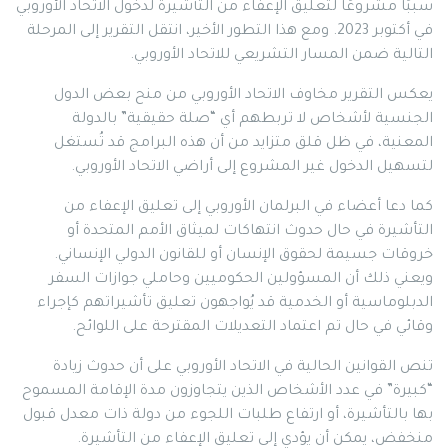
سببًا مشروعًا لتعليق الإعفاء من التأشيرة لدخول الاتحاد الأوروبي
في أكتوبر 2023. ومع هذا التطور الأخير، انتقل التقرير إلى المرحلة
التالية ضمن المسار التشريعي للاتحاد الأوروبي.
يعكس التقرير مخاوف الاتحاد الأوروبي من منح بعض الدول
الجنسية لأشخاص لا تربطهم أي “صلة حقيقية” بالدولة
المعنية، في ظل قلق متزايد من أن هذه البرامج قد تُستغل
لتسهيل الدخول غير المشروع إلى أراضي الاتحاد الأوروبي.
كما دعا أعضاء في البرلمان الأوروبي إلى تعليق الإعفاء من
التأشيرة في حال حدوث انتهاكات لميثاق الأمم المتحدة أو
خروقات جسيمة لحقوق الإنسان أو للقانون الدولي الإنساني.
ويعني ذلك أن المسؤولين الحكوميين وحاملي جوازات السفر
الدبلوماسية أو الخدمية قد يُواجهون تعليق تأشيراتهم كإجراء
وقائي في حال تم اعتماد التعديلات المقترحة على اللوائح.
تنص القوانين الحالية في الاتحاد الأوروبي على أن حدوث زيادة
“كبيرة” في عدد الأشخاص الذين يتجاوزون مدة الإقامة المسموح
بها بالتأشيرة، أو ارتفاع طلبات اللجوء من دولة ذات معدل قبول
منخفض، يمكن أن يؤدي إلى تعليق الإعفاء من التأشيرة.