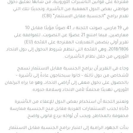
مقترحة على قوانين التأشيرات الأوروبية، من شأنها تعليق دخول
مواطني بعض الدول المعفية من التأشيرة، وتحديدًا تلك التي
تقدم برامج “الجنسية مقابل الاستثمار” (CBI).
في 19 مارس، صوتت اللجنة بـ 41 صوتًا مؤيدًا مقابل 10
معارضين، فيما امتنع 21 عضوًا عن التصويت، للموافقة على
تقرير أولي يتضمن التعديلات المقترحة على اللائحة (EU)
2018/1806، وهي اللائحة التي تنظم شروط الدخول إلى دول الاتحاد
الأوروبي من خلال نظام التأشيرات.
وجاء في التقرير أن برامج الجنسية مقابل الاستثمار تسمح
لأشخاص من دول ثالثة – كانوا سيحتاجون عادةً إلى تأشيرة –
بالحصول على دخول معفى إلى أراضي الاتحاد، وهو ما يراه البرلمان
الأوروبي تهديدًا محتملًا لأمن الاتحاد وسلامة حدوده.
وتعتبر اللجنة أن استخدام بعض الدول للإعفاء من التأشيرة
كأداة لجذب الاستثمارات الفردية مقابل منح الجنسية ممارسة
محفوفة بالمخاطر، ويجب أن يُواجَه بردع قانوني واضح.
بدأت الجهود الرامية إلى اعتبار برامج الجنسية مقابل الاستثمار