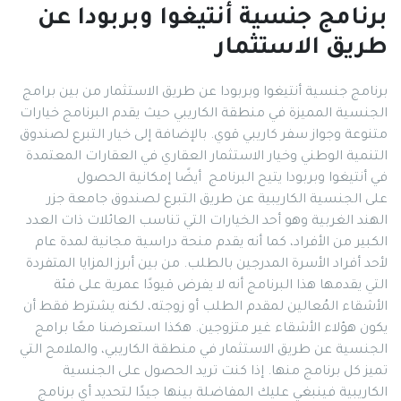
برنامج جنسية أنتيغوا وبربودا عن
طريق الاستثمار
برنامج جنسية أنتيغوا وبربودا عن طريق الاستثمار من بين برامج
الجنسية المميزة في منطقة الكاريبي حيث يقدم البرنامج خيارات
متنوعة وجواز سفر كاريبي قوي. بالإضافة إلى خيار التبرع لصندوق
التنمية الوطني وخيار الاستثمار العقاري في العقارات المعتمدة
في أنتيغوا وبربودا يتيح البرنامج أيضًا إمكانية الحصول
على الجنسية الكاريبية عن طريق التبرع لصندوق جامعة جزر
الهند الغربية وهو أحد الخيارات التي تناسب العائلات ذات العدد
الكبير من الأفراد، كما أنه يقدم منحة دراسية مجانية لمدة عام
لأحد أفراد الأسرة المدرجين بالطلب. من بين أبرز المزايا المتفردة
التي يقدمها هذا البرنامج أنه لا يفرض قيودًا عمرية على فئة
الأشقاء المُعالين لمقدم الطلب أو زوجته، لكنه يشترط فقط أن
يكون هؤلاء الأشقاء غير متزوجين. هكذا استعرضنا معًا برامج
الجنسية عن طريق الاستثمار في منطقة الكاريبي، والملامح التي
تميز كل برنامج منها. إذا كنت تريد الحصول على الجنسية
الكاريبية فينبغي عليك المفاضلة بينها جيدًا لتحديد أي برنامج