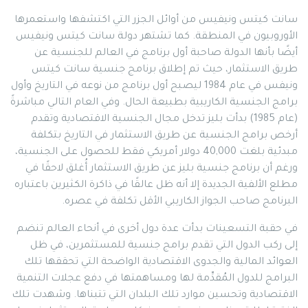
سانت كيتس ونيفيس من أوائل الجزر التي اكتشفها واستعمرها
الأوروبيون في المنطقة. كما تشتهر دولة سانت كيتس ونيفيس
أيضًا بأنها الدولة صاحبة أول برنامج في العالم للجنسية عن
طريق الاستثمار، حيث تم إطلاق برنامج جنسية سانت كيتس
ونيفس في عام 1984 ليصبح أول برنامج من نوعه في التاريخ وأول
برامج الجنسية الكاريبية بطبيعة الحال. وفي العام التالي مباشرةً
(عام 1985) بدأت بليز تدخل مجال الجنسية الاقتصادية وتقدم
أرخص برامج الجنسية عن طريق الاستثمار في التاريخ بتكلفة
مبدئية بلغت 40,000 دولار أمريكي فقط للحصول على الجنسية،
ورغم أن برنامج جنسية بليز عن طريق الاستثمار أُغلق لاحقًا في
مطلع الألفية الجديدة إلا أنه ظل عالقًا في ذاكرة الكثيرين باعتباره
البرنامج صاحب الجواز الكاريبي الأقل تكلفة في عصره.
في حقبة التسعينات بدأت عدة دول أخرى في أنحاء العالم تنضم
إلى ركب الدول التي تقدم برامج جنسية للمستثمرين، في ظل
العوائد المالية والجدوى الاقتصادية الواضحة التي تحققها تلك
البرامج للدول المُقدِّمة لها ومساهمتها في دفع عجلات التنمية
الاقتصادية وتحسين موارد تلك البلدان التي تتبناها. وشهدت تلك