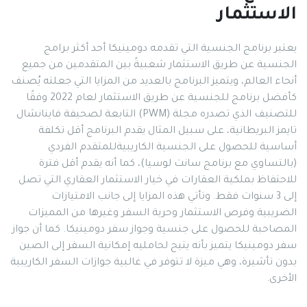
الاستثمار
يعتبر برنامج الجنسية التي تقدمه دومينيكا أحد أكثر برامج
الجنسية عن طريق الاستثمار شعبيةً بين المتقدمين من جميع
أنحاء العالم، ويتميز البرنامج بالعديد من المزايا التي جعلته يُصنف
كأفضل برنامج للجنسية عن طريق الاستثمار لعام 2022 وفقًا
للتصنيف الذي تصدره مجلة (PWM) التابعة لصحيفة فاينانشال
تايمز البريطانية، على سبيل المثال يقدم البرنامج أقل تكلفة
أساسية للحصول على الجنسية الكاريبيةللمتقدم الفردي
(بالتساوي مع برنامج سانت لوسيا)، كما أنه يقدم أقل فترة
للاحتفاظ بملكية العقارات في خيار الاستثمار العقاري التي تصل
إلى 3 سنوات فقط. وتأتي هذه المزايا إلى جانب الامتيازات
الضريبية وفرص الاستثمار وحرية السفر وغيرها من المميزات
المصاحبة للحصول على جنسية وجواز سفر دومينيكا. كما أن جواز
سفر دومينيكا يتميز بأنه يتيح لحامليه إمكانية السفر إلى الصين
بدون تأشيرة، وهي ميزة لا تتوفر في غالبية جوازات السفر الكاريبية
الأخرى.