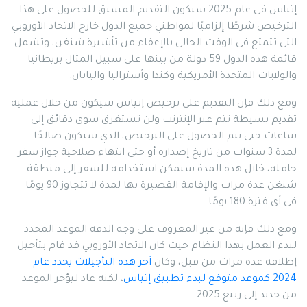
إتياس في عام 2025 سيكون التقديم المسبق للحصول على هذا
الترخيص شرطًا إلزاميًا لمواطني جميع الدول خارج الاتحاد الأوروبي
التي تتمتع في الوقت الحالي بالإعفاء من تأشيرة شنغن، وتشمل
قائمة هذه الدول 59 دولة من بينها على سبيل المثال بريطانيا
والولايات المتحدة الأمريكية وكندا وأستراليا واليابان.
ومع ذلك فإن التقديم على ترخيص إتياس سيكون من خلال عملية
تقديم بسيطة تتم عبر الإنترنت ولن تستغرق سوى دقائق إلى
ساعات حتى يتم الحصول على الترخيص، الذي سيكون صالحًا
لمدة 3 سنوات من تاريخ إصداره أو حتى انتهاء صلاحية جواز سفر
حامله، خلال هذه المدة سيمكن استخدامه للسفر إلى منطقة
شنغن عدة مرات والإقامة القصيرة بها لمدة لا تتجاوز 90 يومًا
في أي فترة 180 يومًا.
ومع ذلك فإنه من غير المعروف على وجه الدقة الموعد المحدد
لبدء العمل بهذا النظام حيث كان الاتحاد الأوروبي قد قام بتأجيل
إطلاقه عدة مرات من قبل، وكان
آخر هذه التأجيلات يحدد عام
2024 كموعد متوقع لبدء تطبيق إتياس
، لكنه عاد ليؤخر الموعد
من جديد إلى ربيع 2025.