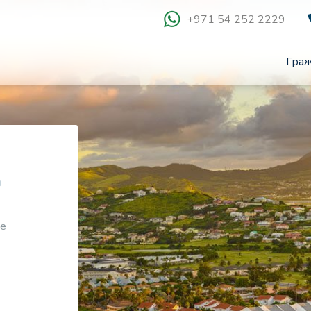
+971 54 252 2229
Граж
а
е