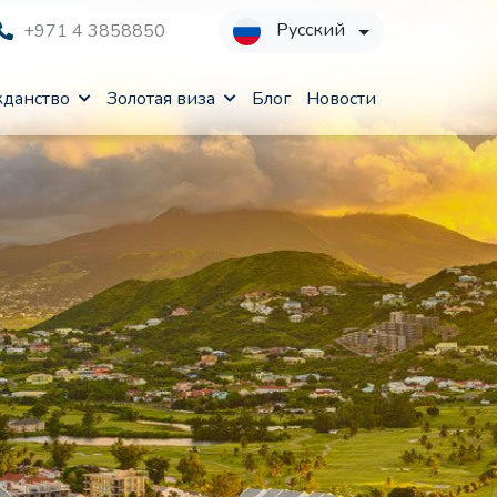
Русский
+971 4 3858850
данство
Золотая виза
Блог
Новости