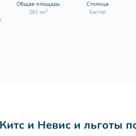
Общая площадь
Столица
2
261 км
Бастер
р
Китс и Невис и льготы п