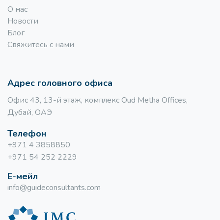
O нас
Новости
Блог
Свяжитесь с нами
Адрес головного офиса
Офис 43, 13-й этаж, комплекс Oud Metha Offices,
Дубай, ОАЭ
Телефон
+971 4 3858850
+971 54 252 2229
Е-мейл
info@guideconsultants.com