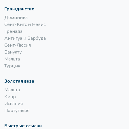
Гражданство
Доминика
Сент-Китс и Невис
Гренада
Антигуа и Барбуда
Сент-Люсия
Вануату
Мальта
Турция
Золотая виза
Мальта
Кипр
Испания
Португалия
Быстрые ссылки