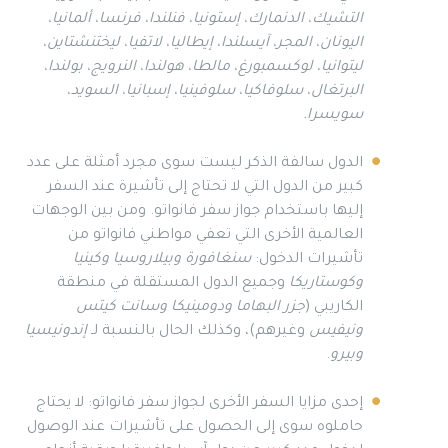
التشيك، الدنمارك، إستونيا، فنلندا، فرنسا، ألمانيا،
اليونان، المجر، آيسلندا، إيطاليا، لاتفيا، ليختنشتاين،
ليتوانيا، لوكسمبورغ، مالطا، هولندا، النرويج، بولندا،
البرتغال، سلوفاكيا، سلوفينيا، إسبانيا، السويد،
سويسرا.
الدول سالفة الذكر ليست سوى مجرد أمثلة على عدد
كبير من الدول التي لا تحتاج إلى تأشيرة عند السفر
إليها باستخدام جواز سفر فانواتو. ومن بين الوجهات
العالمية الأخرى التي تعفي مواطني فانواتو من
تأشيرات الدخول:
سنغافورة وبيلاروسيا وكينيا
وكوستاريكا
وجميع الدول المستقلة في منطقة
الكاريبي (
جزر البهاما ودومينيكا وسانت كيتس
ونيفيس
وغيرهم)، وكذلك الحال بالنسبة لـ
إندونيسيا
وبيرو
.
إحدى مزايا السفر الأخرى لجواز سفر فانواتو: لا يحتاج
حاملوه سوى إلى الحصول على تأشيرات عند الوصول