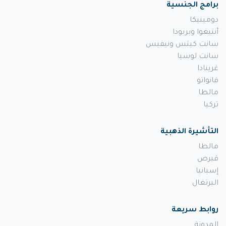
برامج الجنسية
دومينيكا
أنتيغوا وبربودا
سانت كيتس ونيفيس
سانت لوسيا
غرينادا
فانواتو
مالطا
تركيا
التأشيرة الذهبية
مالطا
قبرص
إسبانيا
البرتغال
روابط سريعة
المدونة