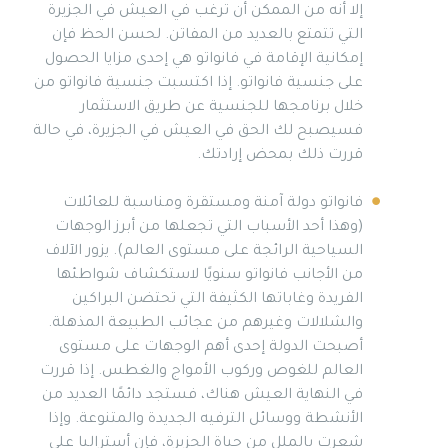
إلا أنه من الممكن أن ترغب في العيش في الجزيرة
التي تتمتع بالعديد من المفاتن. لحسن الحظ فإن
إمكانية الإقامة في فانواتو هي إحدى مزايا الحصول
على جنسية فانواتو. إذا اكتسبت جنسية فانواتو من
خلال برنامجها للجنسية عن طريق الاستثمار
فسيصبح لك الحق في العيش في الجزيرة، في حالة
قررت ذلك بمحض إرادتك.
فانواتو دولة آمنة ومستقرة ومناسبة للعائلات
(وهذا أحد الأسباب التي تجعلها من أبرز الوجهات
السياحية الرائجة على مستوى العالم). يزور الآلاف
من الأجانب فانواتو سنويًا لاستكشاف شواطئها
الفريدة وغاباتها الكثيفة التي تحتضن البراكين
والشلالات وغيرهم من عجائب الطبيعة المذهلة.
أصبحت الدولة إحدى أهم الوجهات على مستوى
العالم للغوص وركوب الأمواج والغطس. إذا قررت
في النهاية العيش هناك، فستجد دائمًا العديد من
الأنشطة ووسائل الترفيه الجديدة والمتنوعة. وإذا
شعرت بالملل من حياة الجزيرة، فإن أستراليا على