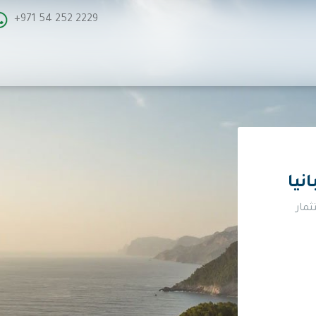
+971 54 252 2229
نيا
ثمار