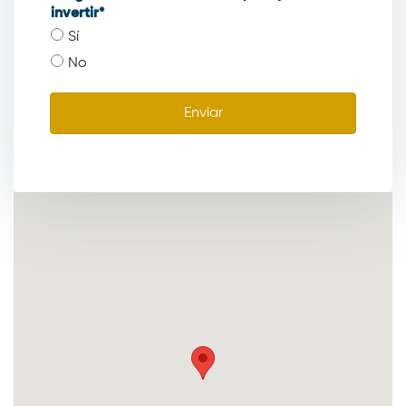
invertir*
Sí
No
Enviar