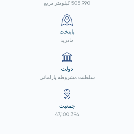
505,990 کیلومتر مربع
پایتخت
مادرید
دولت
سلطنت مشروطه پارلمانی
جمعیت
47,100,396