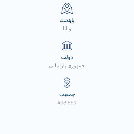
پایتخت
والتا
دولت
جمهوری پارلمانی
جمعیت
493,559