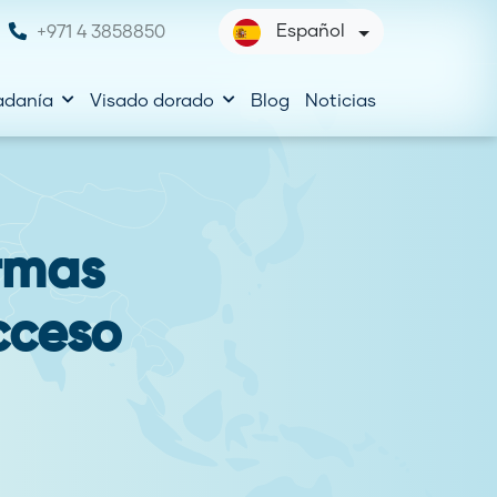
Español
+971 4 3858850
adanía
Visado dorado
Blog
Noticias
rmas
cceso