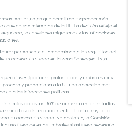
ormas más estrictas que permitirán suspender más
os que no son miembros de la UE. La decisión refleja el
eguridad, las presiones migratorias y las infracciones
naciones.
staurar permanente o temporalmente los requisitos del
de un acceso sin visado en la zona Schengen. Esta
o requería investigaciones prolongadas y umbrales muy
 el proceso y proporciona a la UE una discreción más
s o a las infracciones políticas.
ferencias claras: un 30% de aumento en las estadías
20% en una tasa de reconocimiento de asilo muy baja,
ís para su acceso sin visado. No obstante, la Comisión
 incluso fuera de estos umbrales si así fuera necesario.