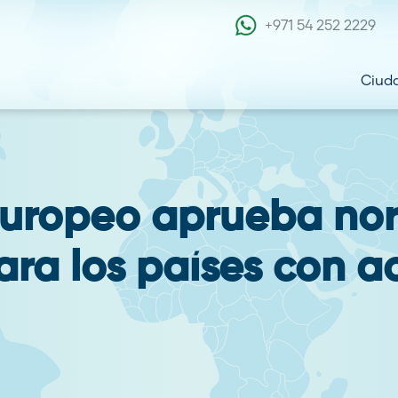
+971 54 252 2229
Ciud
Europeo aprueba no
ara los países con a