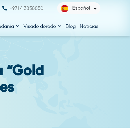
Español
+971 4 3858850
adanía
Visado dorado
Blog
Noticias
a “Gold
nes