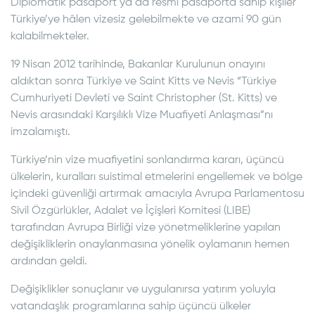
Diplomatik pasaport ya da resmî pasaporta sahip kişiler
Türkiye’ye hâlen vizesiz gelebilmekte ve azami 90 gün
kalabilmekteler.
19 Nisan 2012 tarihinde, Bakanlar Kurulunun onayını
aldıktan sonra Türkiye ve Saint Kitts ve Nevis “Türkiye
Cumhuriyeti Devleti ve Saint Christopher (St. Kitts) ve
Nevis arasındaki Karşılıklı Vize Muafiyeti Anlaşması”nı
imzalamıştı.
Türkiye’nin vize muafiyetini sonlandırma kararı, üçüncü
ülkelerin, kuralları suistimal etmelerini engellemek ve bölge
içindeki güvenliği artırmak amacıyla Avrupa Parlamentosu
Sivil Özgürlükler, Adalet ve İçişleri Komitesi (LIBE)
tarafından Avrupa Birliği vize yönetmeliklerine yapılan
değişikliklerin onaylanmasına yönelik oylamanın hemen
ardından geldi.
Değişiklikler sonuçlanır ve uygulanırsa yatırım yoluyla
vatandaşlık programlarına sahip üçüncü ülkeler