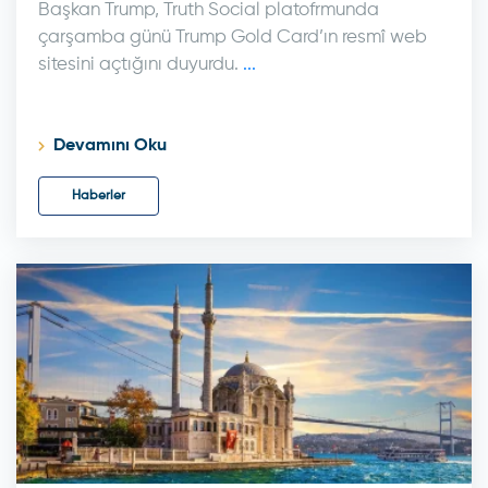
Başkan Trump, Truth Social platofrmunda
çarşamba günü Trump Gold Card’ın resmî web
sitesini açtığını duyurdu.
...
Devamını Oku
Haberler