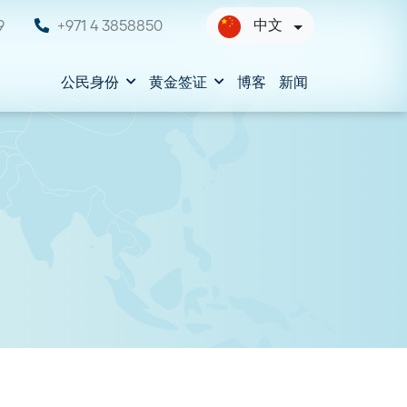
中文
9
+971 4 3858850
公民身份
黄金签证
博客
新闻