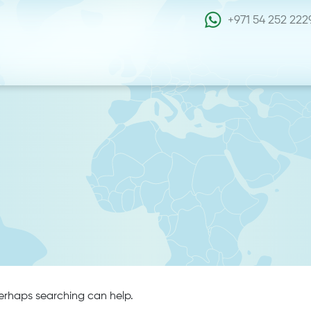
+971 54 252 222
Perhaps searching can help.