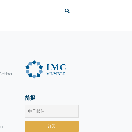
etha
简报
om