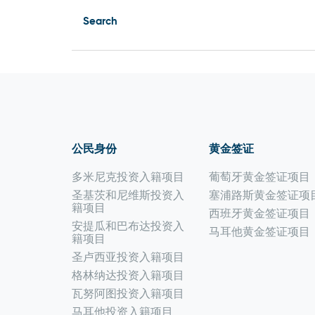
公民身份
黄金签证
多米尼克投资入籍项目
葡萄牙黄金签证项目
圣基茨和尼维斯投资入
塞浦路斯黄金签证项
籍项目
西班牙黄金签证项目
安提瓜和巴布达投资入
马耳他黄金签证项目
籍项目
圣卢西亚投资入籍项目
格林纳达投资入籍项目
瓦努阿图投资入籍项目
马耳他投资入籍项目