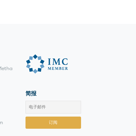
etha
简报
om