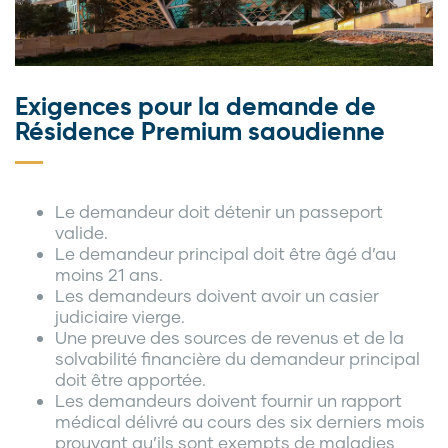
Exigences pour la demande de
Résidence Premium saoudienne
Le demandeur doit détenir un passeport
valide.
Le demandeur principal doit être âgé d’au
moins 21 ans.
Les demandeurs doivent avoir un casier
judiciaire vierge.
Une preuve des sources de revenus et de la
solvabilité financière du demandeur principal
doit être apportée.
Les demandeurs doivent fournir un rapport
médical délivré au cours des six derniers mois
prouvant qu’ils sont exempts de maladies