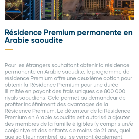
Résidence Premium permanente en
Arabie saoudite
Pour les étrangers souhaitant obtenir la résidence
permanente en Arabie saoudite, le programme de
résidence Premium offre une deuxième option pour
obtenir la Résidence Premium pour une durée
illimitée en payant des frais uniques de 800 000
riyals saoudiens. Cela permet au demandeur de
profiter indéfiniment des avantages de la
Résidence Premium. Le détenteur de la Résidence
Premium en Arabie saoudite est autorisé à ajouter
des membres de la famille éligibles (y compris un/e
conjoint/e et des enfants de moins de 21 ans, quel
que soit leur nombre), qui se verront également