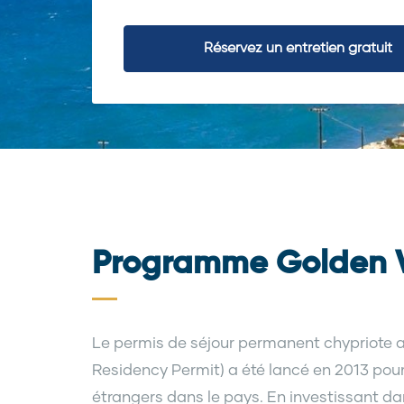
Réservez un entretien gratuit
Programme Golden V
Le permis de séjour permanent chypriote 
Residency Permit) a été lancé en 2013 pour 
étrangers dans le pays. En investissant dans