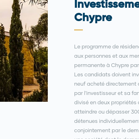
Investisseme
Chypre
Le programme de résiden
aux personnes et aux memb
permanente à Chypre par l
Les candidats doivent inv
neuf acheté directement a
par l'investisseur et sa fa
divisé en deux propriété
atteindre ou dépasser 300
détenues individuellement
conjointement par le dem