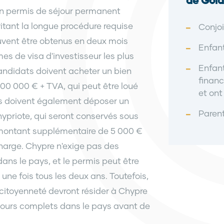
de Gold
un permis de séjour permanent
itant la longue procédure requise
Conjoi
uvent être obtenus en deux mois
Enfant
es de visa d'investisseur les plus
Enfant
candidats doivent acheter un bien
financ
00 000 € + TVA, qui peut être loué
et ont
rs doivent également déposer un
Paren
priote, qui seront conservés sous
 montant supplémentaire de 5 000 €
harge. Chypre n'exige pas des
ans le pays, et le permis peut être
ne fois tous les deux ans. Toutefois,
citoyenneté devront résider à Chypre
jours complets dans le pays avant de