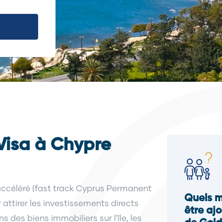
isa à Chypre
accéléré (fast track Cyprus Permanent
Quels m
attirer les investissements directs
être a
 des biens immobiliers sur l'île, les