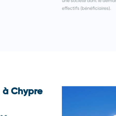
une société dont le deman
effectifs (bénéficiaires).
a à Chypre