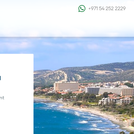
+971 54 252 2229
à
nt